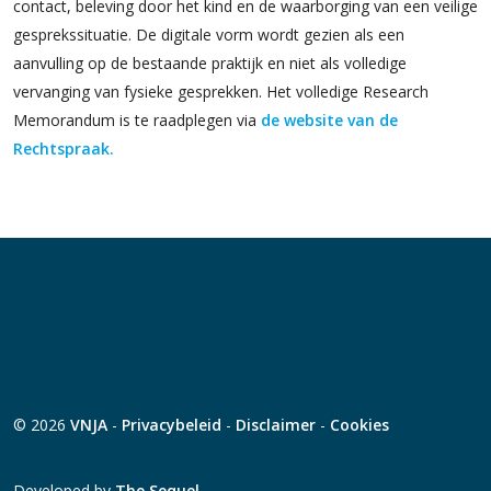
contact, beleving door het kind en de waarborging van een veilige
gesprekssituatie. De digitale vorm wordt gezien als een
aanvulling op de bestaande praktijk en niet als volledige
vervanging van fysieke gesprekken. Het volledige Research
Memorandum is te raadplegen via
de website van de
Rechtspraak.
© 2026
VNJA
-
Privacybeleid
-
Disclaimer
-
Cookies
Developed by
The Sequel