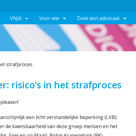
VNJA
Voor wie
Zoek een advocaat
het strafproces
: risico’s in het strafproces
 pleasen’
rschijnlijk een licht verstandelijke beperking (LVB).
r de kwetsbaarheid van deze groep mensen en het
dig, Snel en op Maat). Robin Kranendonk (RK)