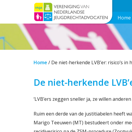
Home
Home
/
De niet-herkende LVB’er: risico’s in 
De niet-herkende LVB’er
‘LVB’ers zeggen sneller ja, ze willen anderen
Ruim een derde van de justitiabelen heeft waa
Marigo Teeuwen (MT) bestudeert onder mee
recidiverisico na de ZSM-procedure (Zorgvul