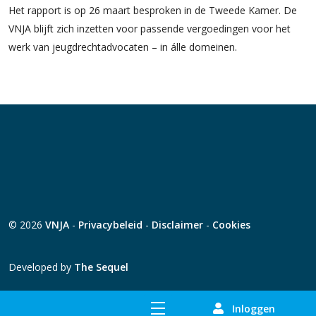
Het rapport is op 26 maart besproken in de Tweede Kamer. De
VNJA blijft zich inzetten voor passende vergoedingen voor het
werk van jeugdrechtadvocaten – in álle domeinen.
© 2026
VNJA
-
Privacybeleid
-
Disclaimer
-
Cookies
Developed by
The Sequel
Inloggen